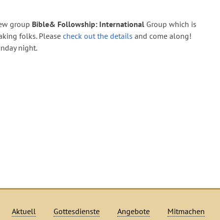
new group
Bible& Followship: International
Group which is
eaking folks. Please
check out the details
and come along!
nday night.
Aktuell
Gottesdienste
Angebote
Mitmachen