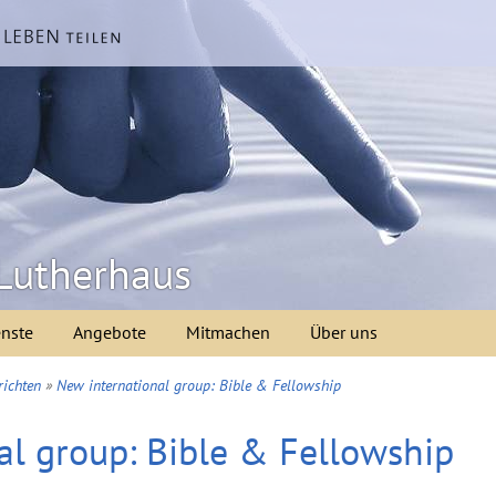
Lutherhaus
enste
Angebote
Mitmachen
Über uns
ichten
»
New international group: Bible & Fellowship
al group: Bible & Fellowship