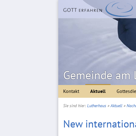
Gemeinde am 
Kontakt
Aktuell
Gottesdi
Sie sind hier:
Lutherhaus
»
Aktuell
»
Nachr
New internation