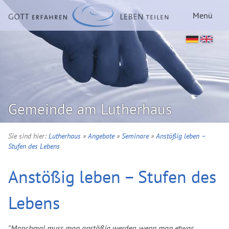
Menü
Gemeinde am Lutherhaus
Sie sind hier:
Lutherhaus
»
Angebote
»
Seminare
»
Anstößig leben –
Stufen des Lebens
Anstößig leben – Stufen des
Lebens
"Manchmal muss man anstößig werden, wenn man etwas